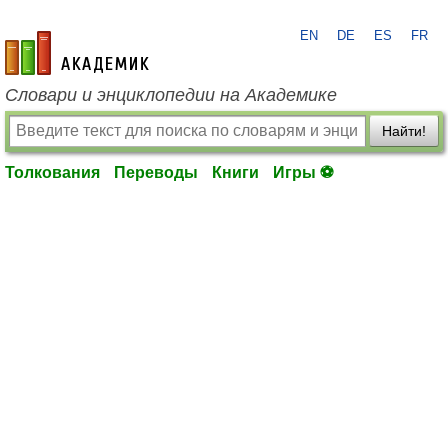
EN
DE
ES
FR
academic.ru
Словари и энциклопедии на Академике
Найти!
Толкования
Переводы
Книги
Игры ⚽