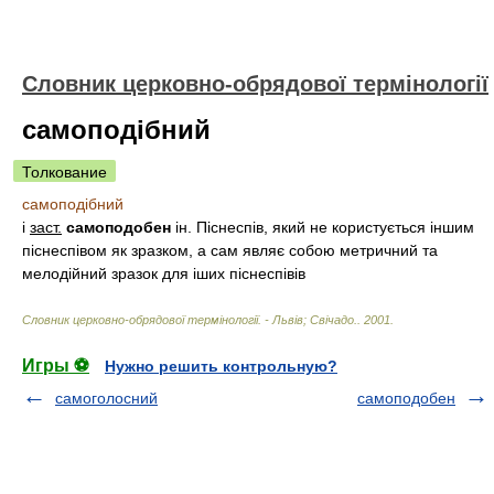
Словник церковно-обрядової термінології
самоподібний
Толкование
самоподібний
і
заст.
самоподобен
ін. Піснеспів, який не користується іншим
піснеспівом як зразком, а сам являє собою метричний та
мелодійний зразок для іших піснеспівів
Словник церковно-обрядової термінології. - Львів; Свічадо.
.
2001
.
Игры ⚽
Нужно решить контрольную?
самоголосний
самоподобен